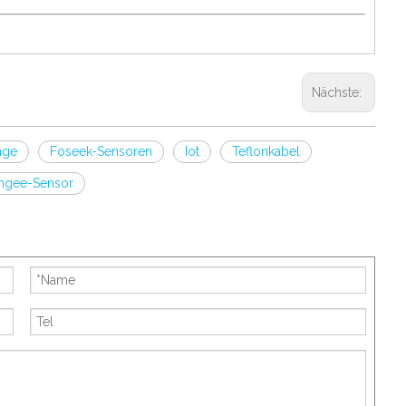
Nächste:
nge
Foseek-Sensoren
Iot
Teflonkabel
ingee-Sensor