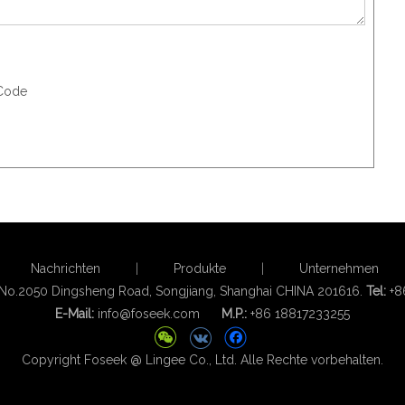
Nachrichten
|
Produkte
|
Unternehmen
 No.2050 Dingsheng Road, Songjiang, Shanghai CHINA 201616.
Tel:
+8
E-Mail:
info@foseek.com
M.P.:
+86 18817233255
Copyright Foseek @ Lingee Co., Ltd. Alle Rechte vorbehalten.