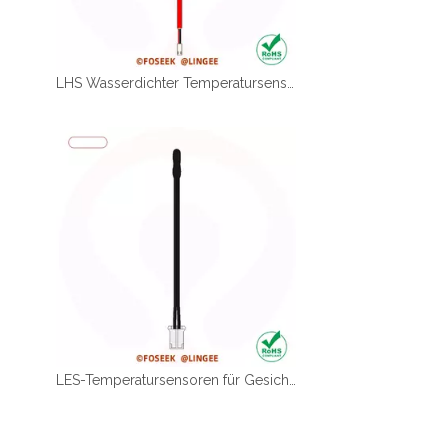
LHS Wasserdichter Temperatursensor für Smart-Home-Geräte
LES-Temperatursensoren für Gesichtsmassagegeräte