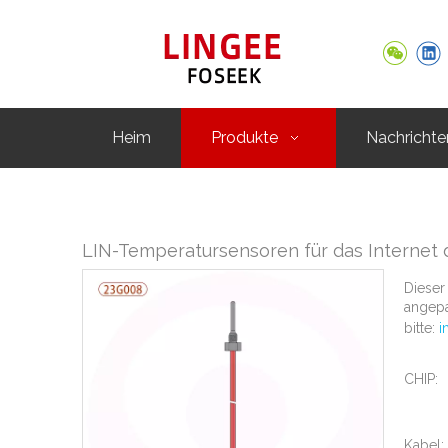
Heim
Produkte
Nachrichte
LIN-Temperatursensoren für das Internet 
Dieser
angepa
bitte:
i
CHIP:
Kabel: