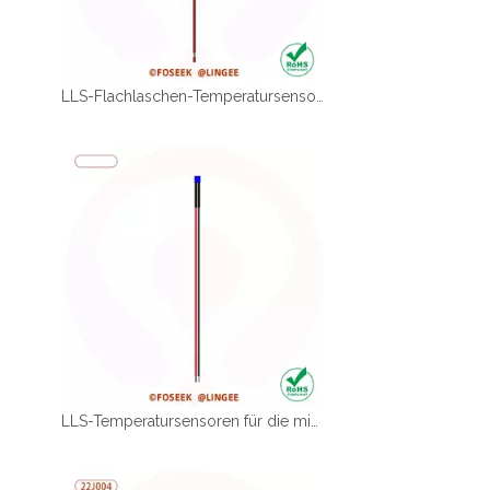
LLS-Flachlaschen-Temperatursensor für medizinische Luftbefeuchter
LLS-Temperatursensoren für die mikrofluidische Steuerung medizinischer Geräte