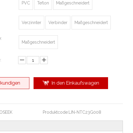
PVC
Teflon
Maßgeschneidert
Verzinnter
Verbinder
Maßgeschneidert
:
Maßgeschneidert
:
rkundigen
In den Einkaufswagen
OSEEK
Produktcode:
LIN-NTC23G008