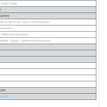
 lange Länge
w.
ariiert)
nde G1/8*10mm + φ9*17 <Personnalisé>
nnalisé>
 + Teflon<Personnalisé>
ekopf + Kabel + Stecker<Personnalisé>
NGEE
k.com