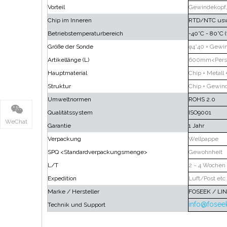
Vorteil
Gewindekopf,
Chip im Inneren
RTD/NTC us
Betriebstemperaturbereich
-40°C - 80°C (v
Größe der Sonde
φ4*40 + Gewi
Artikellänge (L)
600mm<Perso
Hauptmaterial
Chip + Metall
Struktur
Chip + Gewind
Umweltnormen
ROHS 2.0
Qualitätssystem
ISO9001
WeChat
Garantie
1 Jahr
Verpackung
Wellpappe
SPQ <Standardverpackungsmenge>
Gewohnheit
L/T
2 ~ 4 Wochen
Expedition
Luft/Post etc.
Marke / Hersteller
FOSEEK / LI
info@fosee
Technik und Support