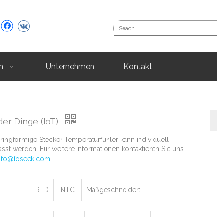
n
Unternehmen
Kontakt
der Dinge (IoT)
 ringförmige Stecker-Temperaturfühler kann individuell
sst werden. Für weitere Informationen kontaktieren Sie uns
nfo@foseek.com
RTD
NTC
Maßgeschneidert