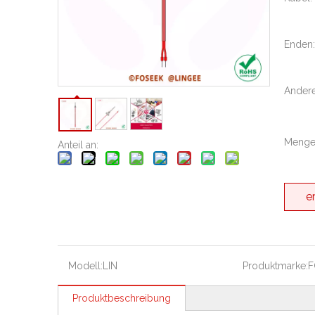
Enden:
Andere
Menge
Anteil an:
e
Modell:
LIN
Produktmarke:
F
Produktbeschreibung