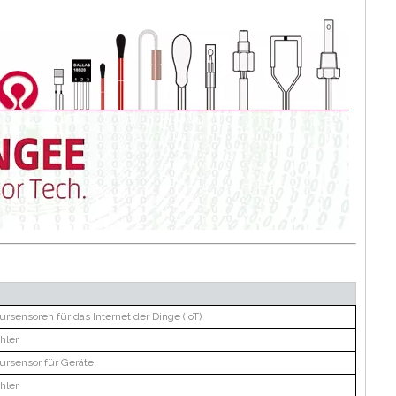
rsensoren für das Internet der Dinge (IoT)
hler
ursensor für Geräte
hler