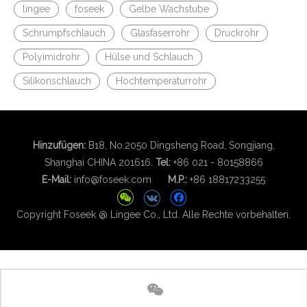
lingee
foseek
Gelbe Wachstube
Schrumpfschlauch
Glasfaserrohr
Druckrohr
Polyimidrohr
Hülse und Schlauch
Silikonschlauch
Hochtemperaturrohr
Hinzufügen:
B18, No.2050 Dingsheng Road, Songjiang,
Shanghai CHINA 201616.
Tel:
+86 021 - 80158866
E-Mail:
info@foseek.com
M.P.:
+86 18817233255
Copyright Foseek @ Lingee Co., Ltd. Alle Rechte vorbehalten.